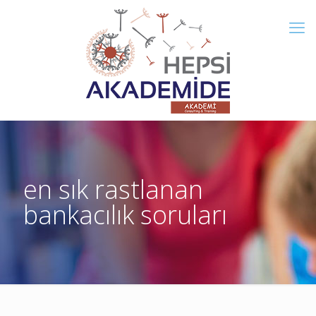
en sık rastlanan
bankacılık soruları