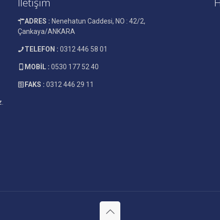
İletişim
H
ADRES :
Nenehatun Caddesi, NO : 42/2,
Çankaya/ANKARA
TELEFON :
0312 446 58 01
MOBİL :
0530 177 52 40
FAKS :
0312 446 29 11
z.