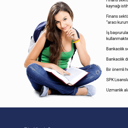
Finans sektö
kaynağı ist
Finans sekt
“aracı kurum
İş başvurul
kullanmaktır
Bankacılık se
Bankacılık dı
Bir önemli hu
SPK Lisansla
Uzmanlık al