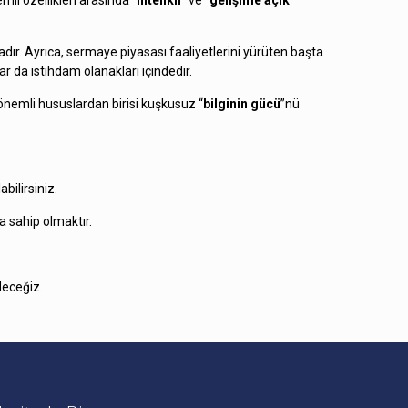
li özellikleri arasında “
nitelikli
” ve “
gelişime açık
”
dır. Ayrıca, sermaye piyasası faaliyetlerini yürüten başta
r da istihdam olanakları içindedir.
nemli hususlardan birisi kuşkusuz “
bilginin gücü
”nü
bilirsiniz.
ra sahip olmaktır.
deceğiz.