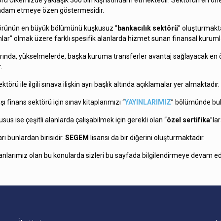
rü Ülkemizde yaklaşık 300 bin kişi istihdam etmektedir. Sektörün en önem
ihdam etmeye özen göstermesidir.
örünün en büyük bölümünü kuşkusuz “
bankacılık sektörü
” oluşturmakta
lar” olmak üzere farklı spesifik alanlarda hizmet sunan finansal kurumla
arında, yükselmelerde, başka kuruma transferler avantaj sağlayacak en ö
.
ktörü ile ilgili sınava ilişkin ayrı başlık altında açıklamalar yer almaktadır.
şı finans sektörü için sınav kitaplarımızı “
YAYINLARIMIZ
” bölümünde bula
sus ise çeşitli alanlarda çalışabilmek için gerekli olan “
özel sertifika
”la
rı bunlardan birisidir.
SEGEM
lisansı da bir diğerini oluşturmaktadır.
anlarımız olan bu konularda sizleri bu sayfada bilgilendirmeye devam e